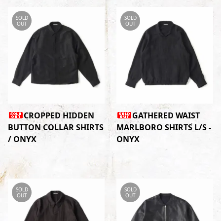
SOLD
SOLD
OUT
OUT
CROPPED HIDDEN
GATHERED WAIST
BUTTON COLLAR SHIRTS
MARLBORO SHIRTS L/S -
/ ONYX
ONYX
SOLD
SOLD
OUT
OUT