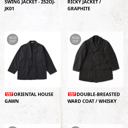
SWING JACKET - 252OJ-
RICKY JACKET /
JK01
GRAPHITE
SOLD
SOLD
OUT
OUT
ORIENTAL HOUSE
DOUBLE-BREASTED
GAWN
WARD COAT / WHISKY