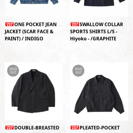
ONE POCKET JEAN
SWALLOW COLLAR
JACKET (SCAR FACE &
SPORTS SHIRTS L/S -
PAINT) / INDIGO
Hiyoko - /GRAPHITE
SOLD
SOLD
OUT
OUT
DOUBLE-BREASTED
PLEATED-POCKET