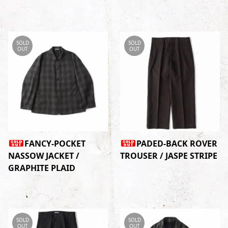
SOLD
SOLD
OUT
OUT
FANCY-POCKET
PADED-BACK ROVER
NASSOW JACKET /
TROUSER / JASPE STRIPE
GRAPHITE PLAID
SOLD
SOLD
OUT
OUT