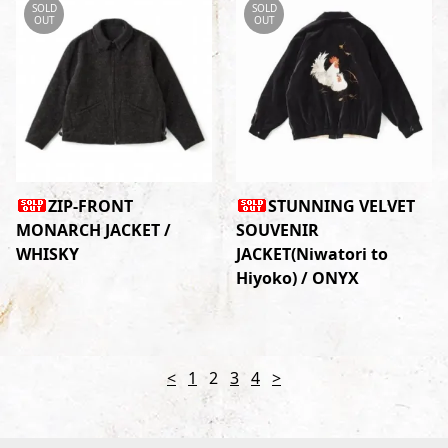
SOLD
SOLD
OUT
OUT
ZIP-FRONT
STUNNING VELVET
MONARCH JACKET /
SOUVENIR
WHISKY
JACKET(Niwatori to
Hiyoko) / ONYX
<
1
2
3
4
>