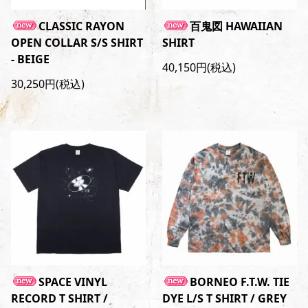
CLASSIC RAYON
百鬼図 HAWAIIAN
OPEN COLLAR S/S SHIRT
SHIRT
- BEIGE
40,150円(税込)
30,250円(税込)
SPACE VINYL
BORNEO F.T.W. TIE
RECORD T SHIRT /
DYE L/S T SHIRT / GREY