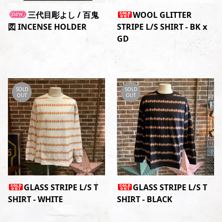
三代目彫よし / 百鬼
WOOL GLITTER
図 INCENSE HOLDER
STRIPE L/S SHIRT - BK x
GD
SOLD
SOLD
OUT
OUT
GLASS STRIPE L/S T
GLASS STRIPE L/S T
SHIRT - WHITE
SHIRT - BLACK