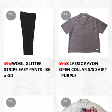
SOLD
SOLD
OUT
OUT
WOOL GLITTER
CLASSIC RAYON
STRIPE EASY PANTS - BK
OPEN COLLAR S/S SHIRT
x GD
- PURPLE
SOLD
SOLD
OUT
OUT