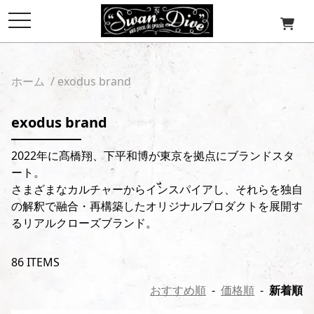
toggle
navigation
ホーム
/
exodus brand
exodus brand
2022年に髙橋翔、下平和博が東京を拠点にブランドスタ
ート。
さまざまなカルチャーからインスパイアし、それらを独自
の解釈で融合・再構築したオリジナルプロダクトを展開す
るリアルクローズブランド。
86 ITEMS
おすすめ順
-
価格順
-
新着順