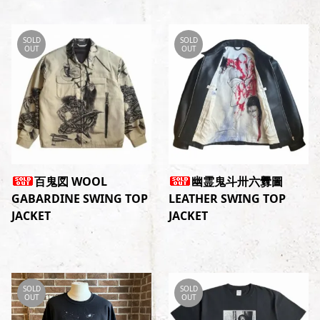
SOLD
SOLD
OUT
OUT
百鬼図 WOOL
幽霊鬼斗卅六釁圖
GABARDINE SWING TOP
LEATHER SWING TOP
JACKET
JACKET
SOLD
SOLD
OUT
OUT