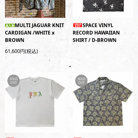
MULTI JAGUAR KNIT
SPACE VINYL
CARDIGAN /WHITE x
RECORD HAWAIIAN
BROWN
SHIRT / D-BROWN
61,600円(税込)
SOLD
SOLD
OUT
OUT