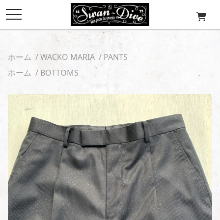
toggle
navigation
ホーム
/
WACKO MARIA
/
PANTS
ホーム
/
BOTTOMS