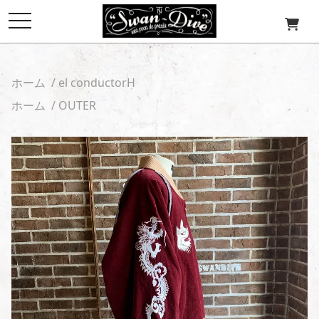
toggle
navigation
ホーム
/
el conductorH
ホーム
/
OUTER