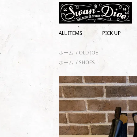
toggle
navigation
ALL ITEMS
PICK UP
ホーム
/
OLD JOE
ホーム
/
SHOES