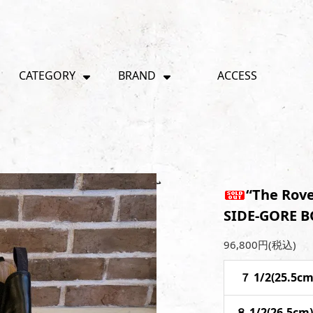
CATEGORY
BRAND
ACCESS
“The Rov
SIDE-GORE B
96,800円(税込)
７ 1/2(25.5c
８ 1/2(26.5c