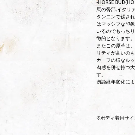
‐HORSE BUD(HO
馬の臀部,イタリ
タンニンで鞣され
はマッシブな印象
いるのでもっちり
徴的となります。
またこの原革は、
リティが高いのも
カーフの様なルッ
肉感を併せ持つ大
す。
勿論経年変化によ
※ボディ着用サイ