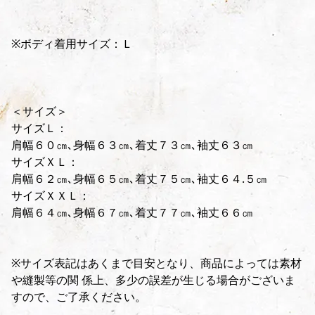
※ボディ着用サイズ：Ｌ
＜サイズ＞
サイズＬ：
肩幅６０㎝､身幅６３㎝､着丈７３㎝､袖丈６３㎝
サイズＸＬ：
肩幅６２㎝､身幅６５㎝､着丈７５㎝､袖丈６４.５㎝
サイズＸＸＬ：
肩幅６４㎝､身幅６７㎝､着丈７７㎝､袖丈６６㎝
※サイズ表記はあくまで目安となり、商品によっては素材
や縫製等の関 係上、多少の誤差が生じる場合がございま
すので、ご了承ください。