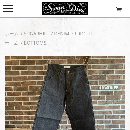
toggle
navigation
ホーム
/
SUGARHILL
/
DENIM PRODCUT
ホーム
/
BOTTOMS