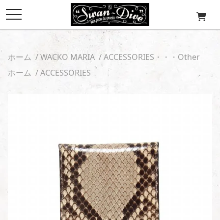
toggle
navigation
ホーム
/
WACKO MARIA
/
ACCESSORIES・・・Other
ホーム
/
ACCESSORIES