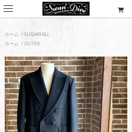
toggle
navigation
ホーム
/
SUGARHILL
ホーム
/
OUTER