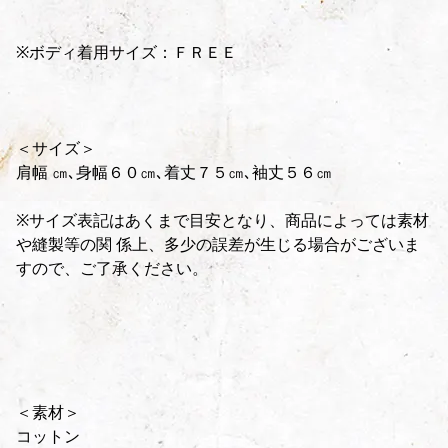
※ボディ着用サイズ：ＦＲＥＥ
＜サイズ＞
肩幅 ㎝､身幅６０㎝､着丈７５㎝､袖丈５６㎝
※サイズ表記はあくまで目安となり、商品によっては素材
や縫製等の関 係上、多少の誤差が生じる場合がございま
すので、ご了承ください。
＜素材＞
コットン