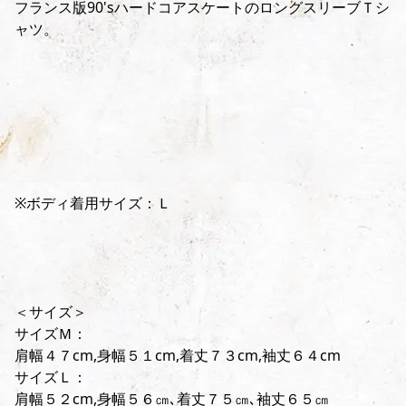
フランス版90'sハードコアスケートのロングスリーブＴシ
ャツ。
※ボディ着用サイズ：Ｌ
＜サイズ＞
サイズＭ：
肩幅４７cm,身幅５１cm,着丈７３cm,袖丈６４cm
サイズＬ：
肩幅５２cm,身幅５６㎝､着丈７５㎝､袖丈６５㎝