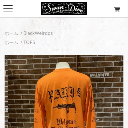
toggle
navigation
ホーム
/
BlackWeirdos
ホーム
/
TOPS