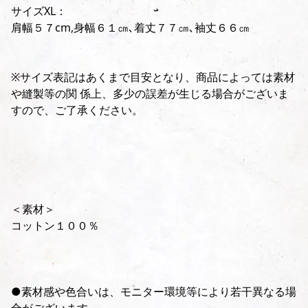
サイズXL：
肩幅５７cm,身幅６１㎝､着丈７７㎝､袖丈６６㎝
※サイズ表記はあくまで目安となり、商品によっては素材
や縫製等の関 係上、多少の誤差が生じる場合がございま
すので、ご了承ください。
＜素材＞
コットン１００％
●素材感や色合いは、モニター環境等により若干異なる場