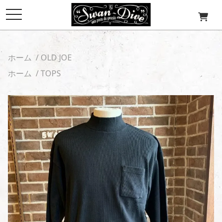
toggle
navigation
ホーム
/
OLD JOE
ホーム
/
TOPS