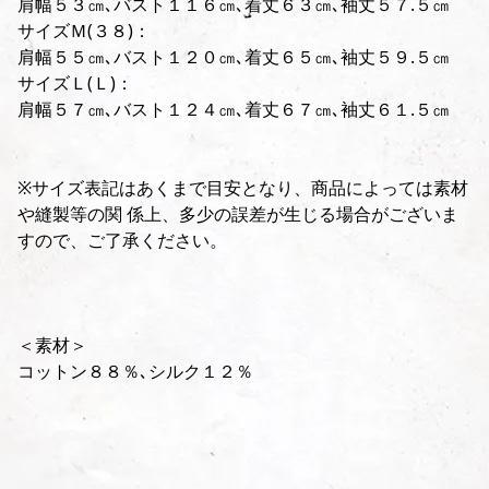
肩幅５３㎝､バスト１１６㎝､着丈６３㎝､袖丈５７.５㎝
サイズＭ(３８)：
肩幅５５㎝､バスト１２０㎝､着丈６５㎝､袖丈５９.５㎝
サイズＬ(Ｌ)：
肩幅５７㎝､バスト１２４㎝､着丈６７㎝､袖丈６１.５㎝
※サイズ表記はあくまで目安となり、商品によっては素材
や縫製等の関 係上、多少の誤差が生じる場合がございま
すので、ご了承ください。
＜素材＞
コットン８８％､シルク１２％