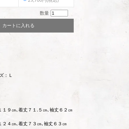
数量
カートに入れる
ズ：Ｌ
１１９㎝､着丈７１.５㎝､袖丈６２㎝
１２４㎝､着丈７３㎝､袖丈６３㎝