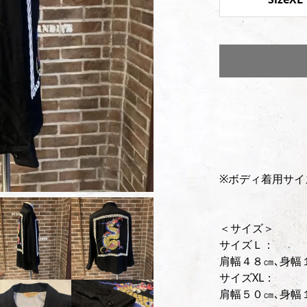
※ボディ着用サイ
＜サイズ＞
サイズＬ：
肩幅４８㎝､身幅
サイズXL：
肩幅５０㎝､身幅