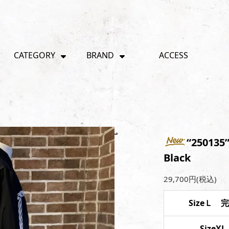
CATEGORY
BRAND
ACCESS
“250135”
Black
29,700円(税込)
SizeＬ 
SizeXL