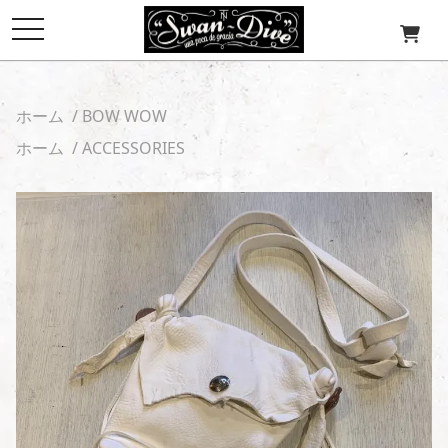
toggle
navigation
ホーム
/
BOW WOW
ホーム
/
ACCESSORIES