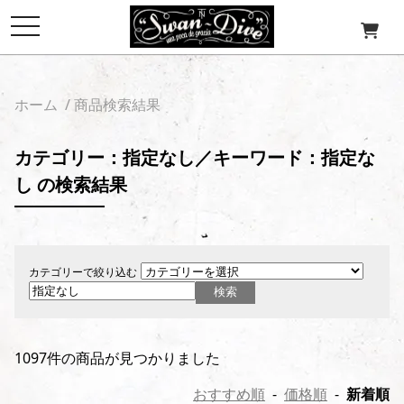
toggle
navigation
ホーム
/ 商品検索結果
カテゴリー：指定なし／キーワード：指定な
し の検索結果
カテゴリーで絞り込む
1097件の商品が見つかりました
おすすめ順
-
価格順
-
新着順